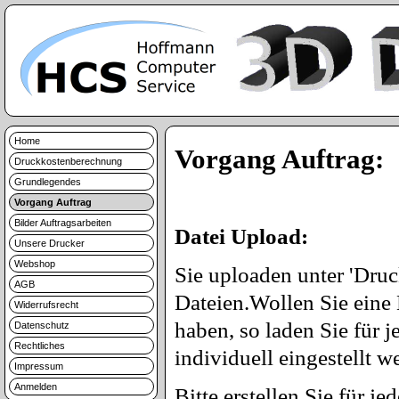
Home
Vorgang Auftrag:
Druckkostenberechnung
Grundlegendes
Vorgang Auftrag
Bilder Auftragsarbeiten
Datei Upload:
Unsere Drucker
Webshop
Sie uploaden unter 'Dru
AGB
Dateien.Wollen Sie eine 
Widerrufsrecht
haben, so laden Sie für j
Datenschutz
Rechtliches
individuell eingestellt w
Impressum
Anmelden
Bitte erstellen Sie für je