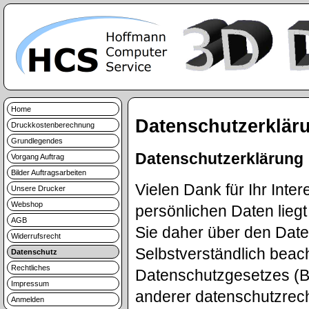
Home
Datenschutzerklär
Druckkostenberechnung
Grundlegendes
Datenschutzerklärung
Vorgang Auftrag
Bilder Auftragsarbeiten
Vielen Dank für Ihr Inte
Unsere Drucker
Webshop
persönlichen Daten lieg
AGB
Sie daher über den Dat
Widerrufsrecht
Selbstverständlich beac
Datenschutz
Rechtliches
Datenschutzgesetzes (
Impressum
anderer datenschutzrec
Anmelden