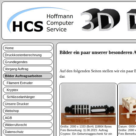
Home
Bilder ein paar unserer besonderen A
Druckkostenberechnung
Grundlegendes
Vorgang Auftrag
Auf den folgenden Seiten stellen wir ein paar B
Bilder Auftragsarbeiten
dar.
Filament Extruder
Kryptex
Schlüsselanhänger
Unsere Drucker
Webshop
AGB
Widerrufsrecht
Größe: 2000 x 1333 (BxH) 118804 Bytes
Datum: 0000-
Foto Bemerkung: 11.06.2015: Auftrag
Größe: 2000 
Datenschutz
Cryptex: Ein Geburtstaggeschenk für ein
Foto Bemerkun