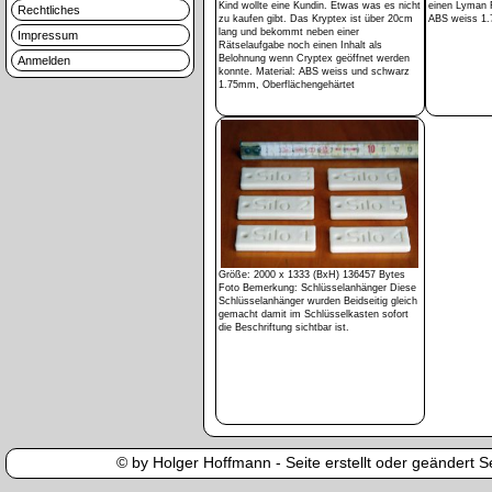
Kind wollte eine Kundin. Etwas was es nicht
einen Lyman F
Rechtliches
zu kaufen gibt. Das Kryptex ist über 20cm
ABS weiss 1
lang und bekommt neben einer
Impressum
Rätselaufgabe noch einen Inhalt als
Belohnung wenn Cryptex geöffnet werden
Anmelden
konnte. Material: ABS weiss und schwarz
1.75mm, Oberflächengehärtet
Größe: 2000 x 1333 (BxH) 136457 Bytes
Foto Bemerkung: Schlüsselanhänger Diese
Schlüsselanhänger wurden Beidseitig gleich
gemacht damit im Schlüsselkasten sofort
die Beschriftung sichtbar ist.
© by Holger Hoffmann - Seite erstellt oder geändert Se