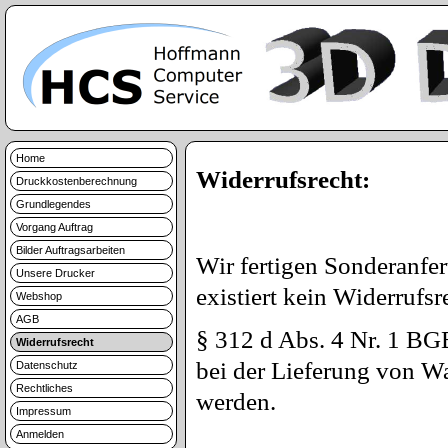
Home
Widerrufsrecht:
Druckkostenberechnung
Grundlegendes
Vorgang Auftrag
Bilder Auftragsarbeiten
Wir fertigen Sonderanf
Unsere Drucker
existiert kein Widerrufsr
Webshop
AGB
§ 312 d Abs. 4 Nr. 1 BGB
Widerrufsrecht
bei der Lieferung von Wa
Datenschutz
Rechtliches
werden.
Impressum
Anmelden