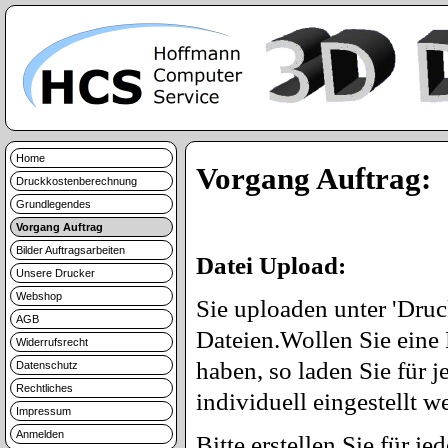
Home
Vorgang Auftrag:
Druckkostenberechnung
Grundlegendes
Vorgang Auftrag
Bilder Auftragsarbeiten
Datei Upload:
Unsere Drucker
Webshop
Sie uploaden unter 'Dru
AGB
Dateien.Wollen Sie eine 
Widerrufsrecht
haben, so laden Sie für j
Datenschutz
Rechtliches
individuell eingestellt w
Impressum
Anmelden
Bitte erstellen Sie für je