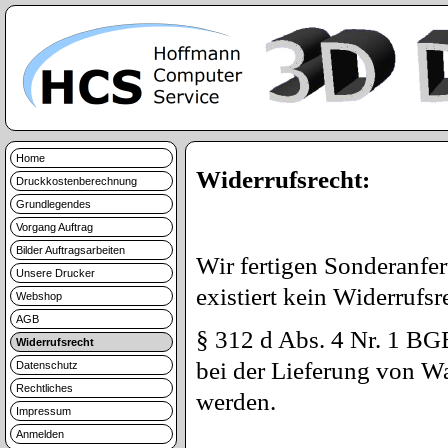
Home
Widerrufsrecht:
Druckkostenberechnung
Grundlegendes
Vorgang Auftrag
Bilder Auftragsarbeiten
Wir fertigen Sonderanf
Unsere Drucker
existiert kein Widerrufsr
Webshop
AGB
§ 312 d Abs. 4 Nr. 1 BGB
Widerrufsrecht
bei der Lieferung von Wa
Datenschutz
Rechtliches
werden.
Impressum
Anmelden