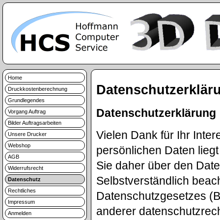
Home
Datenschutzerklär
Druckkostenberechnung
Grundlegendes
Datenschutzerklärung
Vorgang Auftrag
Bilder Auftragsarbeiten
Vielen Dank für Ihr Inte
Unsere Drucker
Webshop
persönlichen Daten lieg
AGB
Sie daher über den Dat
Widerrufsrecht
Selbstverständlich beac
Datenschutz
Rechtliches
Datenschutzgesetzes (
Impressum
anderer datenschutzrec
Anmelden