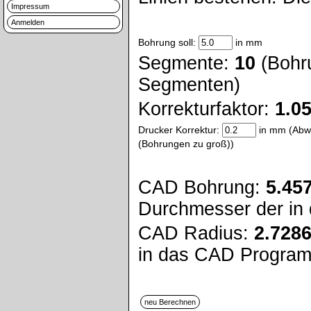
Impressum
Anmelden
Bohrung soll:
in mm
Segmente:
10
(Bohru
Segmenten)
Korrekturfaktor:
1.0
Drucker Korrektur:
in mm (Abwe
(Bohrungen zu groß))
CAD Bohrung:
5.45
Durchmesser der in 
CAD Radius:
2.728
in das CAD Programm