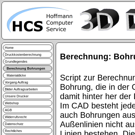
Home
Berechnung: Bohr
Druckkostenberechnung
Grundlegendes
Berechnung Bohrungen
Script zur Berechnu
Materialdicke
Vorgang Auftrag
Bohrung, die in der
Bilder Auftragsarbeiten
damit hinter her de
Unsere Drucker
Webshop
Im CAD besteht jede
AGB
auch Bohrungen aus
Widerrufsrecht
Außenlinien nicht a
Datenschutz
Rechtliches
Linien bestehen. Die