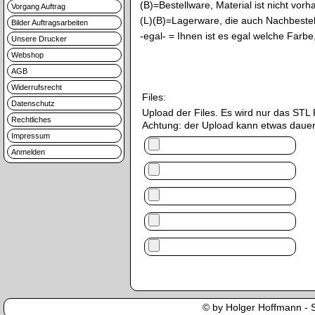
(B)=Bestellware, Material ist nicht vor
Vorgang Auftrag
(L)(B)=Lagerware, die auch Nachbestell
Bilder Auftragsarbeiten
-egal- = Ihnen ist es egal welche Far
Unsere Drucker
Webshop
AGB
Widerrufsrecht
Files:
Datenschutz
Upload der Files. Es wird nur das S
Rechtliches
Achtung: der Upload kann etwas dauer
Impressum
Anmelden
© by Holger Hoffmann - Se