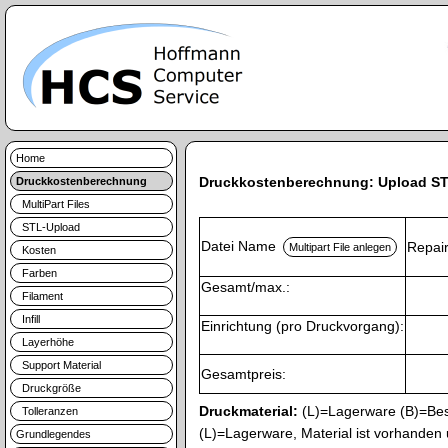
Home
Druckkostenberechnung: Upload ST
Druckkostenberechnung
MultiPart Files
STL-Upload
Datei Name
Repai
Kosten
Farben
Gesamt/max.:
Filament
Infill
Einrichtung (pro Druckvorgang):
Layerhöhe
Support Material
Gesamtpreis:
Druckgröße
Druckmaterial:
(L)=Lagerware (B)=Bes
Tolleranzen
(L)=Lagerware, Material ist vorhanden
Grundlegendes