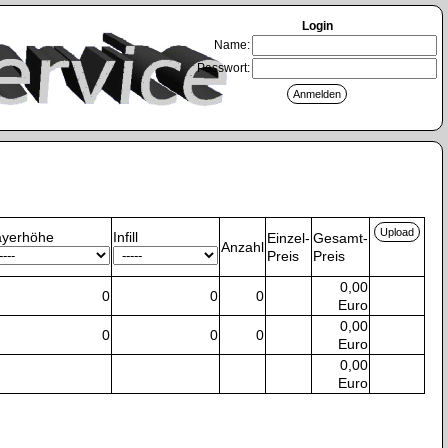
Login
Name:
Passwort:
ayerhöhe
Infill
Einzel-
Gesamt-
Anzahl
Preis
Preis
0,00
0
0
0
Euro
0,00
0
0
0
Euro
0,00
Euro