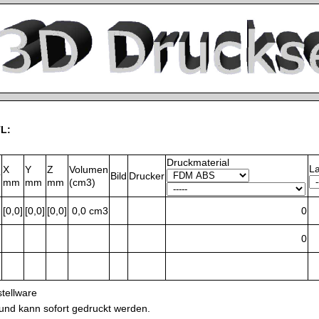
L:
Druckmaterial
L
X
Y
Z
Volumen
r
Bild
Drucker
mm
mm
mm
(cm3)
[0,0]
[0,0]
[0,0]
0,0 cm3
0
0
tellware
 und kann sofort gedruckt werden.