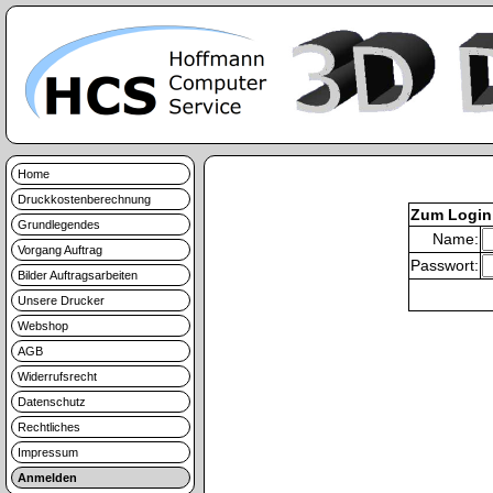
Home
Druckkostenberechnung
Zum Login
Grundlegendes
Name:
Vorgang Auftrag
Passwort:
Bilder Auftragsarbeiten
Unsere Drucker
Webshop
AGB
Widerrufsrecht
Datenschutz
Rechtliches
Impressum
Anmelden