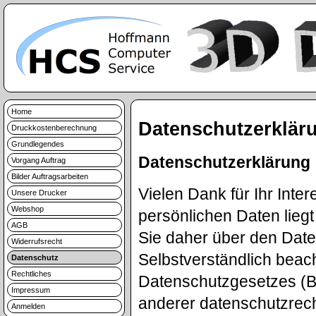
Home
Datenschutzerklär
Druckkostenberechnung
Grundlegendes
Datenschutzerklärung
Vorgang Auftrag
Bilder Auftragsarbeiten
Vielen Dank für Ihr Inte
Unsere Drucker
Webshop
persönlichen Daten lieg
AGB
Sie daher über den Dat
Widerrufsrecht
Selbstverständlich beac
Datenschutz
Rechtliches
Datenschutzgesetzes (
Impressum
anderer datenschutzrec
Anmelden