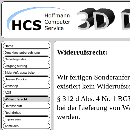
Home
Widerrufsrecht:
Druckkostenberechnung
Grundlegendes
Vorgang Auftrag
Bilder Auftragsarbeiten
Wir fertigen Sonderanf
Unsere Drucker
existiert kein Widerrufsr
Webshop
AGB
§ 312 d Abs. 4 Nr. 1 BGB
Widerrufsrecht
bei der Lieferung von Wa
Datenschutz
Rechtliches
werden.
Impressum
Anmelden