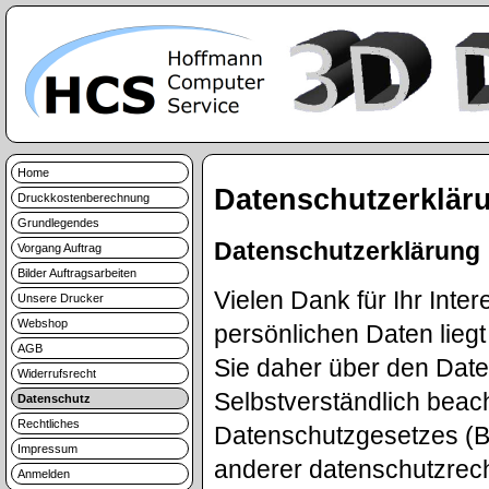
Home
Datenschutzerklär
Druckkostenberechnung
Grundlegendes
Datenschutzerklärung
Vorgang Auftrag
Bilder Auftragsarbeiten
Vielen Dank für Ihr Inte
Unsere Drucker
Webshop
persönlichen Daten lieg
AGB
Sie daher über den Dat
Widerrufsrecht
Selbstverständlich beac
Datenschutz
Rechtliches
Datenschutzgesetzes (
Impressum
anderer datenschutzrec
Anmelden