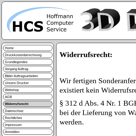
Home
Widerrufsrecht:
Druckkostenberechnung
Grundlegendes
Vorgang Auftrag
Bilder Auftragsarbeiten
Wir fertigen Sonderanf
Unsere Drucker
existiert kein Widerrufsr
Webshop
AGB
§ 312 d Abs. 4 Nr. 1 BGB
Widerrufsrecht
bei der Lieferung von Wa
Datenschutz
Rechtliches
werden.
Impressum
Anmelden