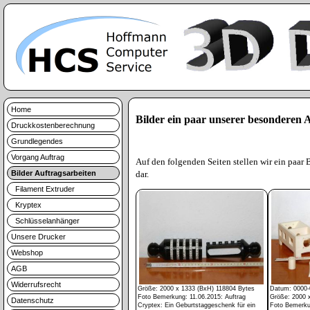
Home
Bilder ein paar unserer besonderen A
Druckkostenberechnung
Grundlegendes
Vorgang Auftrag
Auf den folgenden Seiten stellen wir ein paar B
Bilder Auftragsarbeiten
dar.
Filament Extruder
Kryptex
Schlüsselanhänger
Unsere Drucker
Webshop
AGB
Widerrufsrecht
Größe: 2000 x 1333 (BxH) 118804 Bytes
Datum: 0000-
Foto Bemerkung: 11.06.2015: Auftrag
Größe: 2000 
Datenschutz
Cryptex: Ein Geburtstaggeschenk für ein
Foto Bemerkun