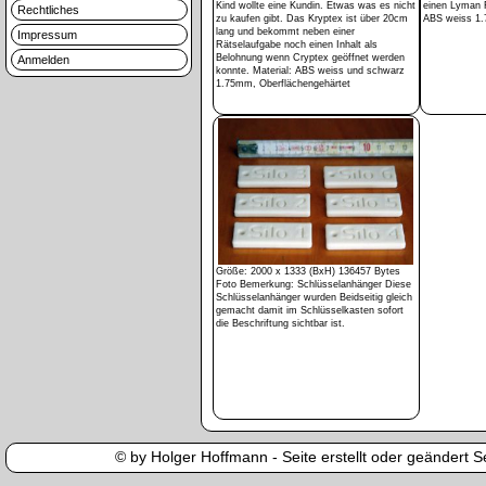
Kind wollte eine Kundin. Etwas was es nicht
einen Lyman F
Rechtliches
zu kaufen gibt. Das Kryptex ist über 20cm
ABS weiss 1
lang und bekommt neben einer
Impressum
Rätselaufgabe noch einen Inhalt als
Belohnung wenn Cryptex geöffnet werden
Anmelden
konnte. Material: ABS weiss und schwarz
1.75mm, Oberflächengehärtet
Größe: 2000 x 1333 (BxH) 136457 Bytes
Foto Bemerkung: Schlüsselanhänger Diese
Schlüsselanhänger wurden Beidseitig gleich
gemacht damit im Schlüsselkasten sofort
die Beschriftung sichtbar ist.
© by Holger Hoffmann - Seite erstellt oder geändert Se