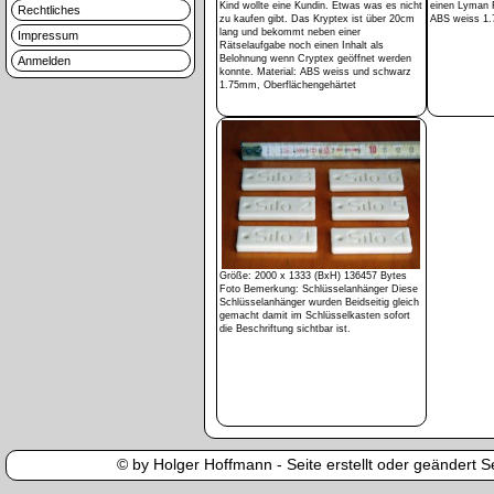
Kind wollte eine Kundin. Etwas was es nicht
einen Lyman F
Rechtliches
zu kaufen gibt. Das Kryptex ist über 20cm
ABS weiss 1
lang und bekommt neben einer
Impressum
Rätselaufgabe noch einen Inhalt als
Belohnung wenn Cryptex geöffnet werden
Anmelden
konnte. Material: ABS weiss und schwarz
1.75mm, Oberflächengehärtet
Größe: 2000 x 1333 (BxH) 136457 Bytes
Foto Bemerkung: Schlüsselanhänger Diese
Schlüsselanhänger wurden Beidseitig gleich
gemacht damit im Schlüsselkasten sofort
die Beschriftung sichtbar ist.
© by Holger Hoffmann - Seite erstellt oder geändert Se