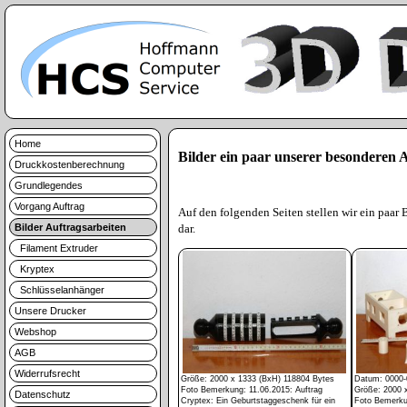
Home
Bilder ein paar unserer besonderen A
Druckkostenberechnung
Grundlegendes
Vorgang Auftrag
Auf den folgenden Seiten stellen wir ein paar B
Bilder Auftragsarbeiten
dar.
Filament Extruder
Kryptex
Schlüsselanhänger
Unsere Drucker
Webshop
AGB
Widerrufsrecht
Größe: 2000 x 1333 (BxH) 118804 Bytes
Datum: 0000-
Foto Bemerkung: 11.06.2015: Auftrag
Größe: 2000 
Datenschutz
Cryptex: Ein Geburtstaggeschenk für ein
Foto Bemerkun