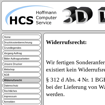
Home
Widerrufsrecht:
Druckkostenberechnung
Grundlegendes
Vorgang Auftrag
Bilder Auftragsarbeiten
Wir fertigen Sonderanf
Unsere Drucker
existiert kein Widerrufsr
Webshop
AGB
§ 312 d Abs. 4 Nr. 1 BGB
Widerrufsrecht
bei der Lieferung von Wa
Datenschutz
Rechtliches
werden.
Impressum
Anmelden