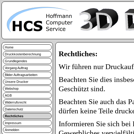
Home
Rechtliches:
Druckkostenberechnung
Grundlegendes
Wir führen nur Druckauft
Vorgang Auftrag
Bilder Auftragsarbeiten
Beachten Sie dies insbe
Unsere Drucker
Geschützt sind.
Webshop
AGB
Beachten Sie auch das Pa
Widerrufsrecht
dürfen keine Teile drucke
Datenschutz
Rechtliches
Informieren Sie sich bei
Impressum
Anmelden
Gewerbliches vervielfälti