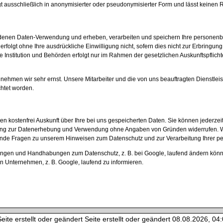
ausschließlich in anonymisierter oder pseudonymisierter Form und lässt keinen Rü
nen Daten-Verwendung und erheben, verarbeiten und speichern Ihre personenbezog
erfolgt ohne Ihre ausdrückliche Einwilligung nicht, sofern dies nicht zur Erbringun
e Institution und Behörden erfolgt nur im Rahmen der gesetzlichen Auskunftspflicht
hmen wir sehr ernst. Unsere Mitarbeiter und die von uns beauftragten Dienstlei
htet worden.
n kostenfrei Auskunft über Ihre bei uns gespeicherten Daten. Sie können jederzei
lligung zur Datenerhebung und Verwendung ohne Angaben von Gründen widerrufen. 
hende Fragen zu unserem Hinweisen zum Datenschutz und zur Verarbeitung Ihrer pe
ngen und Handhabungen zum Datenschutz, z. B. bei Google, laufend ändern können
 Unternehmen, z. B. Google, laufend zu informieren.
ite erstellt oder geändert Seite erstellt oder geändert 08.08.2026, 04:0