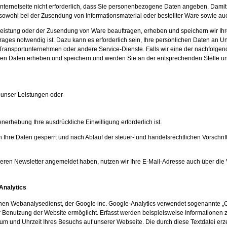
 Internetseite nicht erforderlich, dass Sie personenbezogene Daten angeben. Damit
sowohl bei der Zusendung von Informationsmaterial oder bestellter Ware sowie auc
eistung oder der Zusendung von Ware beauftragen, erheben und speichern wir Ihre 
rages notwendig ist. Dazu kann es erforderlich sein, Ihre persönlichen Daten an U
B. Transportunternehmen oder andere Service-Dienste. Falls wir eine der nachfol
n Daten erheben und speichern und werden Sie an der entsprechenden Stelle unse
g unser Leistungen oder
nerhebung Ihre ausdrückliche Einwilligung erforderlich ist.
Ihre Daten gesperrt und nach Ablauf der steuer- und handelsrechtlichen Vorschrif
nseren Newsletter angemeldet haben, nutzen wir Ihre E-Mail-Adresse auch über die
Analytics
nen Webanalysedienst, der Google inc. Google-Analytics verwendet sogenannte „C
r Benutzung der Website ermöglicht. Erfasst werden beispielsweise Informationen 
um und Uhrzeit Ihres Besuchs auf unserer Webseite. Die durch diese Textdatei er