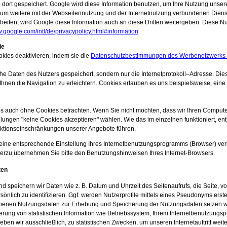
dort gespeichert. Google wird diese Information benutzen, um Ihre Nutzung unsere
m weitere mit der Webseitennutzung und der Internetnutzung verbundenen Dienstle
rbeiten, wird Google diese Information auch an diese Dritten weitergeben. Diese N
w.google.com/intl/de/privacypolicy.html#information
ie
ies deaktivieren, indem sie die
Datenschutzbestimmungen des Werbenetzwerks 
che Daten des Nutzers gespeichert, sondern nur die Internetprotokoll–Adresse. Di
nen die Navigation zu erleichtern. Cookies erlauben es uns beispielsweise, eine
s auch ohne Cookies betrachten. Wenn Sie nicht möchten, dass wir Ihren Compute
llungen "keine Cookies akzeptieren" wählen. Wie das im einzelnen funktioniert, en
nktionseinschränkungen unserer Angebote führen.
h eine entsprechende Einstellung Ihres Internetbenutzungsprogramms (Browser) ve
ierzu übernehmen Sie bitte den Benutzungshinweisen Ihres Internet-Browsers.
ten
speichern wir Daten wie z. B. Datum und Uhrzeit des Seitenaufrufs, die Seite, von
sönlich zu identifizieren. Ggf. werden Nutzerprofile mittels eines Pseudonyms erst
benen Nutzungsdaten zur Erhebung und Speicherung der Nutzungsdaten setzen wir a
ung von statistischen Information wie Betriebssystem, Ihrem Internetbenutzungsp
en wir ausschließlich, zu statistischen Zwecken, um unseren Internetauftritt weite