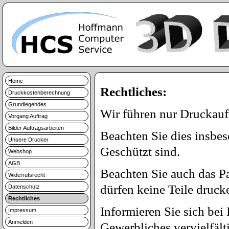
Home
Rechtliches:
Druckkostenberechnung
Grundlegendes
Wir führen nur Druckauft
Vorgang Auftrag
Bilder Auftragsarbeiten
Beachten Sie dies insbe
Unsere Drucker
Geschützt sind.
Webshop
AGB
Beachten Sie auch das Pa
Widerrufsrecht
dürfen keine Teile drucke
Datenschutz
Rechtliches
Informieren Sie sich bei
Impressum
Anmelden
Gewerbliches vervielfälti