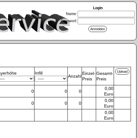
Login
Name:
Passwort:
ayerhöhe
Infill
Einzel-
Gesamt-
Anzahl
Preis
Preis
0,00
0
0
0
Euro
0,00
0
0
0
Euro
0,00
Euro