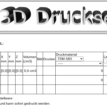
L:
Druckmaterial
L
X
Y
Z
Volumen
r
Bild
Drucker
mm
mm
mm
(cm3)
[0,0]
[0,0]
[0,0]
0,0 cm3
0
0
tellware
 und kann sofort gedruckt werden.