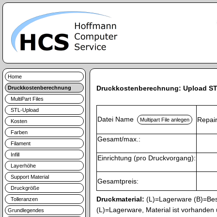
Home
Druckkostenberechnung: Upload ST
Druckkostenberechnung
MultiPart Files
STL-Upload
Datei Name
Repai
Kosten
Farben
Gesamt/max.:
Filament
Infill
Einrichtung (pro Druckvorgang):
Layerhöhe
Support Material
Gesamtpreis:
Druckgröße
Druckmaterial:
(L)=Lagerware (B)=Bes
Tolleranzen
(L)=Lagerware, Material ist vorhanden
Grundlegendes