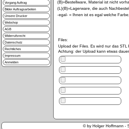
(B)=Bestellware, Material ist nicht vor
Vorgang Auftrag
(L)(B)=Lagerware, die auch Nachbestell
Bilder Auftragsarbeiten
-egal- = Ihnen ist es egal welche Far
Unsere Drucker
Webshop
AGB
Widerrufsrecht
Files:
Datenschutz
Upload der Files. Es wird nur das S
Rechtliches
Achtung: der Upload kann etwas dauer
Impressum
Anmelden
© by Holger Hoffmann - Se