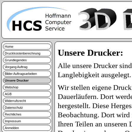
Home
Unsere Drucker:
Druckkostenberechnung
Grundlegendes
Alle unsere Drucker sind
Vorgang Auftrag
Langlebigkeit ausgelegt.
Bilder Auftragsarbeiten
Unsere Drucker
Wir stellen eigene Druck
Webshop
AGB
Dauerläufern. Dort werde
Widerrufsrecht
hergestellt. Diese Herges
Datenschutz
Beobachtung. Dort wird 
Rechtliches
Impressum
Ihren Teilen an unseren
Anmelden