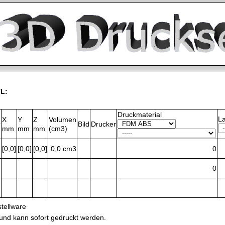
L:
Druckmaterial
L
X
Y
Z
Volumen
r
Bild
Drucker
mm
mm
mm
(cm3)
[0,0]
[0,0]
[0,0]
0,0 cm3
0
0
tellware
 und kann sofort gedruckt werden.