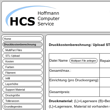
Home
Druckkostenberechnung: Upload ST
Druckkostenberechnung
MultiPart Files
STL-Upload
Datei Name
Repai
Kosten
Farben
Gesamt/max.:
Filament
Infill
Einrichtung (pro Druckvorgang):
Layerhöhe
Support Material
Gesamtpreis:
Druckgröße
Druckmaterial:
(L)=Lagerware (B)=Bes
Tolleranzen
(L)=Lagerware, Material ist vorhanden
Grundlegendes