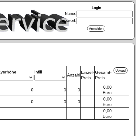
Login
Name:
Passwort:
ayerhöhe
Infill
Einzel-
Gesamt-
Anzahl
Preis
Preis
0,00
0
0
0
Euro
0,00
0
0
0
Euro
0,00
Euro