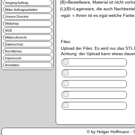
(B)=Bestellware, Material ist nicht vor
Vorgang Auftrag
(L)(B)=Lagerware, die auch Nachbestell
Bilder Auftragsarbeiten
-egal- = Ihnen ist es egal welche Far
Unsere Drucker
Webshop
AGB
Widerrufsrecht
Files:
Datenschutz
Upload der Files. Es wird nur das S
Rechtliches
Achtung: der Upload kann etwas dauer
Impressum
Anmelden
© by Holger Hoffmann - Se