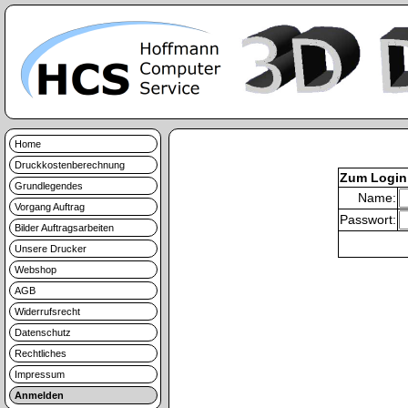
Home
Druckkostenberechnung
Zum Login
Grundlegendes
Name:
Vorgang Auftrag
Passwort:
Bilder Auftragsarbeiten
Unsere Drucker
Webshop
AGB
Widerrufsrecht
Datenschutz
Rechtliches
Impressum
Anmelden