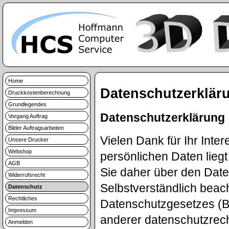
Home
Datenschutzerklär
Druckkostenberechnung
Grundlegendes
Datenschutzerklärung
Vorgang Auftrag
Bilder Auftragsarbeiten
Vielen Dank für Ihr Inte
Unsere Drucker
Webshop
persönlichen Daten lieg
AGB
Sie daher über den Dat
Widerrufsrecht
Selbstverständlich beac
Datenschutz
Rechtliches
Datenschutzgesetzes (
Impressum
anderer datenschutzrec
Anmelden