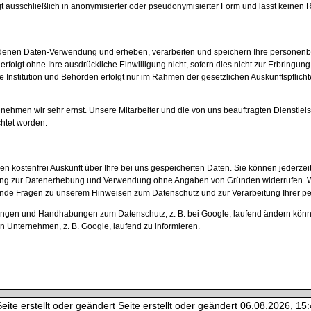
ausschließlich in anonymisierter oder pseudonymisierter Form und lässt keinen Rü
nen Daten-Verwendung und erheben, verarbeiten und speichern Ihre personenbezog
erfolgt ohne Ihre ausdrückliche Einwilligung nicht, sofern dies nicht zur Erbringun
e Institution und Behörden erfolgt nur im Rahmen der gesetzlichen Auskunftspflicht
hmen wir sehr ernst. Unsere Mitarbeiter und die von uns beauftragten Dienstlei
htet worden.
n kostenfrei Auskunft über Ihre bei uns gespeicherten Daten. Sie können jederzei
lligung zur Datenerhebung und Verwendung ohne Angaben von Gründen widerrufen. 
hende Fragen zu unserem Hinweisen zum Datenschutz und zur Verarbeitung Ihrer pe
ngen und Handhabungen zum Datenschutz, z. B. bei Google, laufend ändern können
 Unternehmen, z. B. Google, laufend zu informieren.
ite erstellt oder geändert Seite erstellt oder geändert 06.08.2026, 15:4