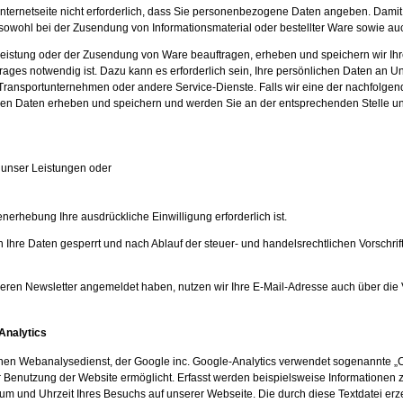
 Internetseite nicht erforderlich, dass Sie personenbezogene Daten angeben. Damit
sowohl bei der Zusendung von Informationsmaterial oder bestellter Ware sowie auc
eistung oder der Zusendung von Ware beauftragen, erheben und speichern wir Ihre 
rages notwendig ist. Dazu kann es erforderlich sein, Ihre persönlichen Daten an U
B. Transportunternehmen oder andere Service-Dienste. Falls wir eine der nachfol
n Daten erheben und speichern und werden Sie an der entsprechenden Stelle unse
g unser Leistungen oder
nerhebung Ihre ausdrückliche Einwilligung erforderlich ist.
Ihre Daten gesperrt und nach Ablauf der steuer- und handelsrechtlichen Vorschrif
nseren Newsletter angemeldet haben, nutzen wir Ihre E-Mail-Adresse auch über die
Analytics
nen Webanalysedienst, der Google inc. Google-Analytics verwendet sogenannte „C
r Benutzung der Website ermöglicht. Erfasst werden beispielsweise Informationen 
um und Uhrzeit Ihres Besuchs auf unserer Webseite. Die durch diese Textdatei er