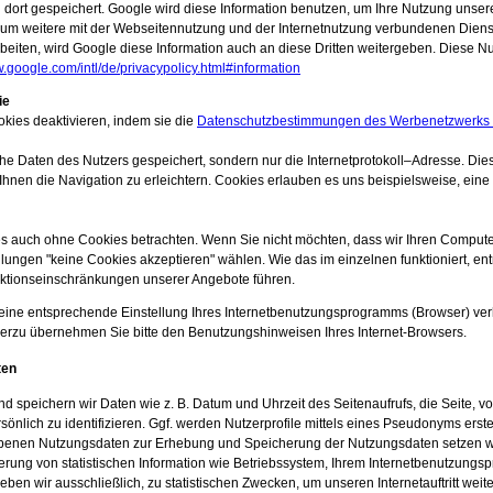
dort gespeichert. Google wird diese Information benutzen, um Ihre Nutzung unsere
m weitere mit der Webseitennutzung und der Internetnutzung verbundenen Dienstle
rbeiten, wird Google diese Information auch an diese Dritten weitergeben. Diese N
w.google.com/intl/de/privacypolicy.html#information
ie
ies deaktivieren, indem sie die
Datenschutzbestimmungen des Werbenetzwerks 
che Daten des Nutzers gespeichert, sondern nur die Internetprotokoll–Adresse. Di
nen die Navigation zu erleichtern. Cookies erlauben es uns beispielsweise, eine
s auch ohne Cookies betrachten. Wenn Sie nicht möchten, dass wir Ihren Compute
llungen "keine Cookies akzeptieren" wählen. Wie das im einzelnen funktioniert, en
nktionseinschränkungen unserer Angebote führen.
h eine entsprechende Einstellung Ihres Internetbenutzungsprogramms (Browser) ve
ierzu übernehmen Sie bitte den Benutzungshinweisen Ihres Internet-Browsers.
ten
speichern wir Daten wie z. B. Datum und Uhrzeit des Seitenaufrufs, die Seite, von
sönlich zu identifizieren. Ggf. werden Nutzerprofile mittels eines Pseudonyms erst
benen Nutzungsdaten zur Erhebung und Speicherung der Nutzungsdaten setzen wir a
ung von statistischen Information wie Betriebssystem, Ihrem Internetbenutzungsp
en wir ausschließlich, zu statistischen Zwecken, um unseren Internetauftritt weite