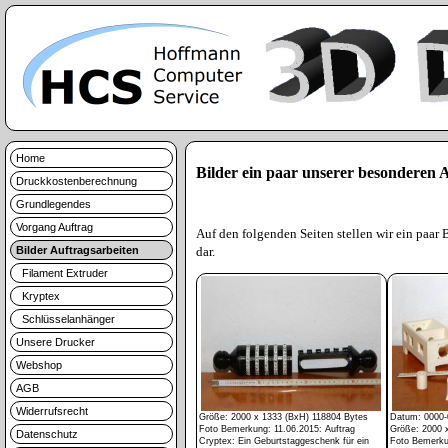
Home
Bilder ein paar unserer besonderen A
Druckkostenberechnung
Grundlegendes
Vorgang Auftrag
Auf den folgenden Seiten stellen wir ein paar B
Bilder Auftragsarbeiten
dar.
Filament Extruder
Kryptex
Schlüsselanhänger
Unsere Drucker
Webshop
AGB
Widerrufsrecht
Größe: 2000 x 1333 (BxH) 118804 Bytes
Datum: 0000-
Foto Bemerkung: 11.06.2015: Auftrag
Größe: 2000 
Datenschutz
Cryptex: Ein Geburtstaggeschenk für ein
Foto Bemerkun