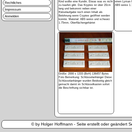
Kind wollte eine Kundin. Etwas was es nicht
einen Lyman F
Rechtliches
zu kaufen gibt. Das Kryptex ist über 20cm
ABS weiss 1
lang und bekommt neben einer
Impressum
Rätselaufgabe noch einen Inhalt als
Belohnung wenn Cryptex geöffnet werden
Anmelden
konnte. Material: ABS weiss und schwarz
1.75mm, Oberflächengehärtet
Größe: 2000 x 1333 (BxH) 136457 Bytes
Foto Bemerkung: Schlüsselanhänger Diese
Schlüsselanhänger wurden Beidseitig gleich
gemacht damit im Schlüsselkasten sofort
die Beschriftung sichtbar ist.
© by Holger Hoffmann - Seite erstellt oder geändert Se