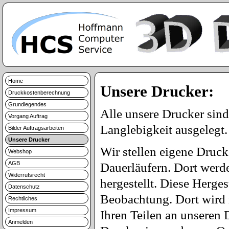
Home
Unsere Drucker:
Druckkostenberechnung
Grundlegendes
Alle unsere Drucker sind
Vorgang Auftrag
Langlebigkeit ausgelegt.
Bilder Auftragsarbeiten
Unsere Drucker
Wir stellen eigene Druck
Webshop
AGB
Dauerläufern. Dort werde
Widerrufsrecht
hergestellt. Diese Herges
Datenschutz
Beobachtung. Dort wird 
Rechtliches
Impressum
Ihren Teilen an unseren
Anmelden