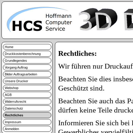
Home
Rechtliches:
Druckkostenberechnung
Grundlegendes
Wir führen nur Druckauft
Vorgang Auftrag
Bilder Auftragsarbeiten
Beachten Sie dies insbe
Unsere Drucker
Geschützt sind.
Webshop
AGB
Beachten Sie auch das Pa
Widerrufsrecht
dürfen keine Teile drucke
Datenschutz
Rechtliches
Informieren Sie sich bei
Impressum
Anmelden
Gewerbliches vervielfälti